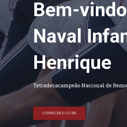
Bem-vindo
Naval Infan
Henrique
Tetradecacampeão Nacional de Rem
CONHECER O CLUBE