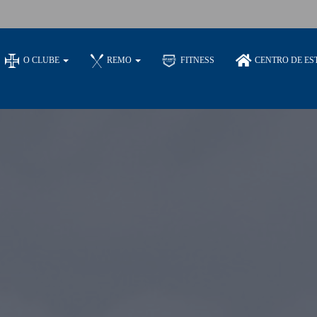
O CLUBE
REMO
FITNESS
CENTRO DE ES