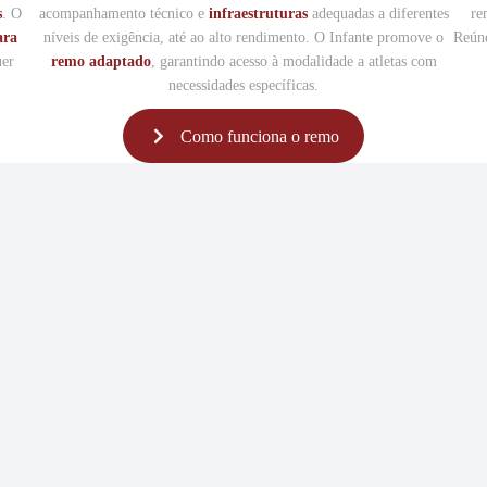
s
. O
acompanhamento técnico e
infraestruturas
adequadas a diferentes
re
ara
níveis de exigência, até ao alto rendimento. O Infante promove o
Reún
uer
remo adaptado
, garantindo acesso à modalidade a atletas com
necessidades específicas.
Como funciona o remo
 e pessoal
a um ambiente