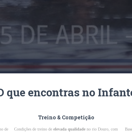
O que encontras no Infant
Treino & Competição
lho de
Condições de treino de
elevada qualidade
no rio Douro, com
Base