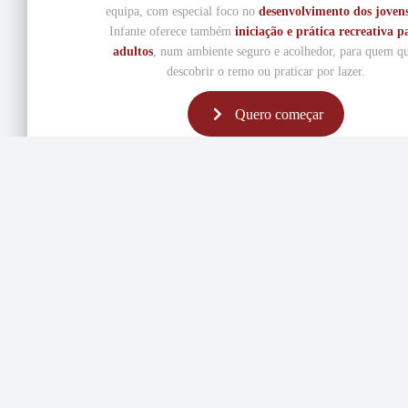
equipa, com especial foco no
desenvolvimento dos joven
Infante oferece também
iniciação e prática recreativa p
adultos
, num ambiente seguro e acolhedor, para quem q
descobrir o remo ou praticar por lazer.
Quero começar
Remar no Infante
No Infante, o remo alia
formação desportiva
seguro e inclusivo
.