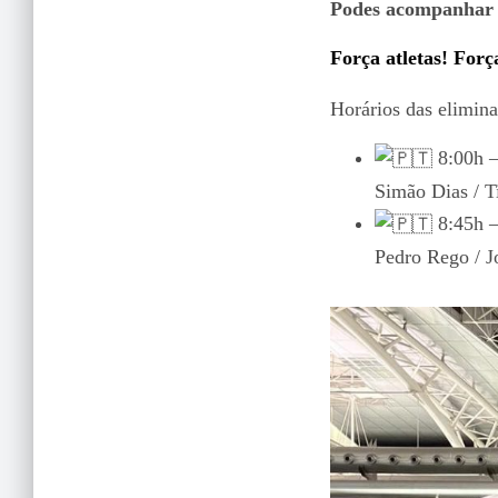
Podes acompanhar 
Força atletas! For
Horários das elimina
8:00h –
Simão Dias / T
8:45h –
Pedro Rego / J