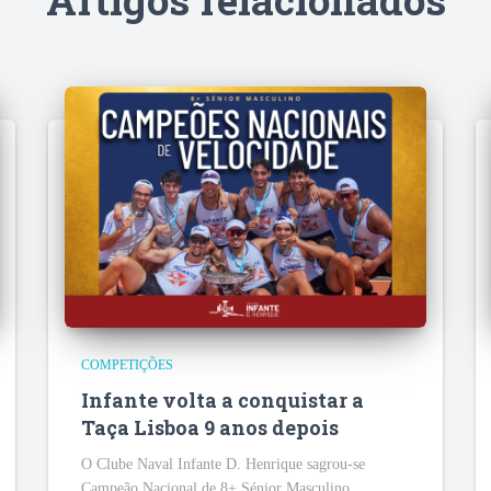
COMPETIÇÕES
Infante volta a conquistar a
Taça Lisboa 9 anos depois
O Clube Naval Infante D. Henrique sagrou-se
Campeão Nacional de 8+ Sénior Masculino,