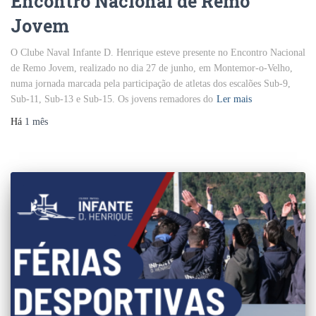
Encontro Nacional de Remo
Jovem
O Clube Naval Infante D. Henrique esteve presente no Encontro Nacional
de Remo Jovem, realizado no dia 27 de junho, em Montemor-o-Velho,
numa jornada marcada pela participação de atletas dos escalões Sub-9,
Sub-11, Sub-13 e Sub-15. Os jovens remadores do
Ler mais
Há
1 mês