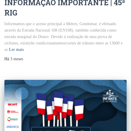
INFORMAÇÃO IMPORTANTE | 45ª
RIG
Informamos que o acesso principal a Melres, Gondomar, é efetuado
através da Estrada Nacional 108 (EN108), também conhecida como
estrada marginal do Douro. Devido à realização de uma prova de
ciclismo, existirão condicionamentos/cortes de trânsito entre as 13h00 e
as
Ler mais
Há
3 meses