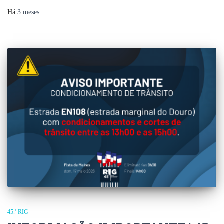
Há
3 meses
45.ª RIG