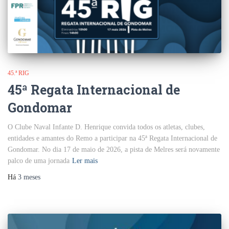
45.ª RIG
45ª Regata Internacional de
Gondomar
O Clube Naval Infante D. Henrique convida todos os atletas, clubes,
entidades e amantes do Remo a participar na 45ª Regata Internacional de
Gondomar. No dia 17 de maio de 2026, a pista de Melres será novamente
palco de uma jornada
Ler mais
Há
3 meses