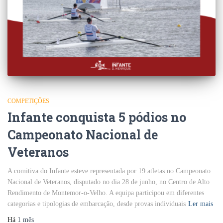
COMPETIÇÕES
Infante conquista 5 pódios no
Campeonato Nacional de
Veteranos
A comitiva do Infante esteve representada por 19 atletas no Campeonato
Nacional de Veteranos, disputado no dia 28 de junho, no Centro de Alto
Rendimento de Montemor-o-Velho. A equipa participou em diferentes
categorias e tipologias de embarcação, desde provas individuais
Ler mais
Há
1 mês