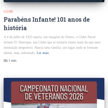
CLUBE
Parabéns Infante! 101 anos de
história
A 4 de julho de 1925 nascia, nas margens do Douro, o Clube Naval
Infante D. Henrique, um Clube que se tornaria muito mais do que uma
instituição desportiva. Nascia uma família, um lugar onde se formam
atletas, mas, sobretudo,
Ler mais
Há
1 mês