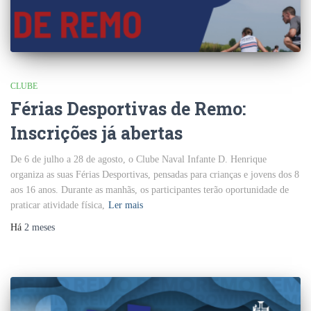
CLUBE
Férias Desportivas de Remo:
Inscrições já abertas
De 6 de julho a 28 de agosto, o Clube Naval Infante D. Henrique
organiza as suas Férias Desportivas, pensadas para crianças e jovens dos 8
aos 16 anos. Durante as manhãs, os participantes terão oportunidade de
praticar atividade física,
Ler mais
Há
2 meses