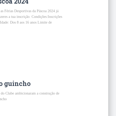
scoa 2024
 as Férias Desportivas da Páscoa 2024 já
azeres a tua inscrição. Condições:Inscrições
aIdade: Dos 8 aos 16 anos Limite de
o guincho
es do Clube ambicionaram a construção de
incho