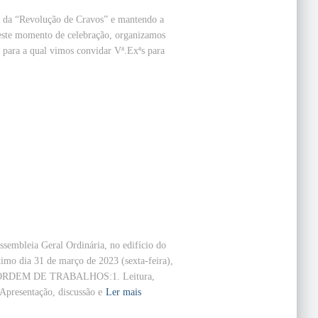
o da “Revolução de Cravos” e mantendo a
 neste momento de celebração, organizamos
 para a qual vimos convidar Vª.Exªs para
sembleia Geral Ordinária, no edifício do
imo dia 31 de março de 2023 (sexta-feira),
nte ORDEM DE TRABALHOS:1. Leitura,
 Apresentação, discussão e
Ler mais