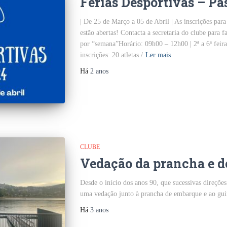
Férias Desportivas – Pá
| De 25 de Março a 05 de Abril | As inscrições para
estão abertas! Contacta a secretaria do clube para f
por “semana”Horário: 09h00 – 12h00 | 2ª a 6ª feir
inscrições: 20 atletas /
Ler mais
Há
2 anos
CLUBE
Vedação da prancha e d
Desde o início dos anos 90, que sucessivas direçõ
uma vedação junto à prancha de embarque e ao gu
Há
3 anos