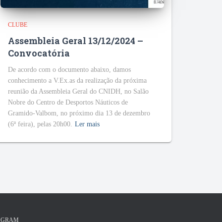
CLUBE
Assembleia Geral 13/12/2024 –
Convocatória
De acordo com o documento abaixo, damos
conhecimento a V.Ex.as da realização da próxima
reunião da Assembleia Geral do CNIDH, no Salão
Nobre do Centro de Desportos Náuticos de
Gramido-Valbom, no próximo dia 13 de dezembro
(6ª feira), pelas 20h00.
Ler mais
AGRAM