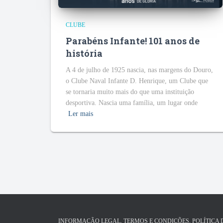
CLUBE
Parabéns Infante! 101 anos de
história
A 4 de julho de 1925 nascia, nas margens do Douro,
o Clube Naval Infante D. Henrique, um Clube que
se tornaria muito mais do que uma instituição
desportiva. Nascia uma família, um lugar onde
Ler mais
INFORMAÇÃO LEGAL, TERMOS E CONDIÇÕES, POLÍTICA 