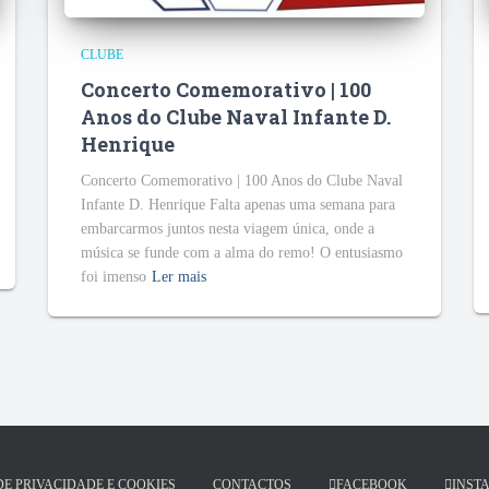
CLUBE
Concerto Comemorativo | 100
Anos do Clube Naval Infante D.
Henrique
Concerto Comemorativo | 100 Anos do Clube Naval
Infante D. Henrique Falta apenas uma semana para
embarcarmos juntos nesta viagem única, onde a
música se funde com a alma do remo! O entusiasmo
foi imenso
Ler mais
DE PRIVACIDADE E COOKIES
CONTACTOS
FACEBOOK
INST