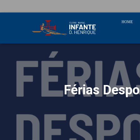
HOME
Férias Despo