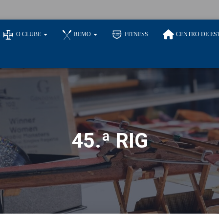
O CLUBE
REMO
FITNESS
CENTRO DE ES
45.ª RIG