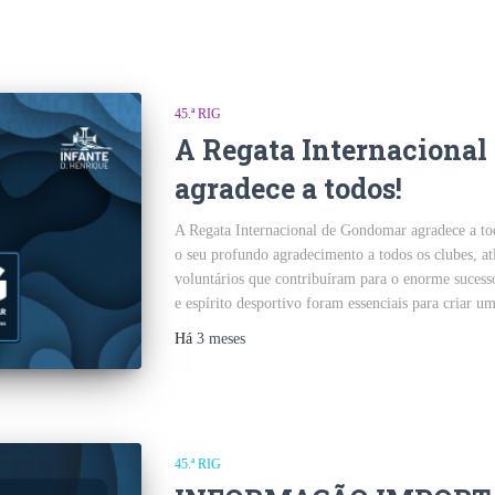
45.ª RIG
A Regata Internaciona
agradece a todos!
A Regata Internacional de Gondomar agradece a to
o seu profundo agradecimento a todos os clubes, atle
voluntários que contribuíram para o enorme sucesso
e espírito desportivo foram essenciais para criar u
Há
3 meses
45.ª RIG