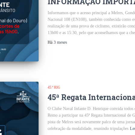
INFORMAÇÃO IMPORTAN
Informamos que o acesso principal a Melres, Gondo
Nacional 108 (EN108), também conhecida como es
realização de uma prova de ciclismo, existirão cond
13h00 e as 15:30, pelo que aconselhamos que a che
Há
3 meses
45.ª RIG
45ª Regata Internacion
O Clube Naval Infante D. Henrique convida todos os
Remo a participar na 45ª Regata Internacional de
pista de Melres será novamente palco de uma jorna
celebração da modalidade, reunindo tripulações
Le