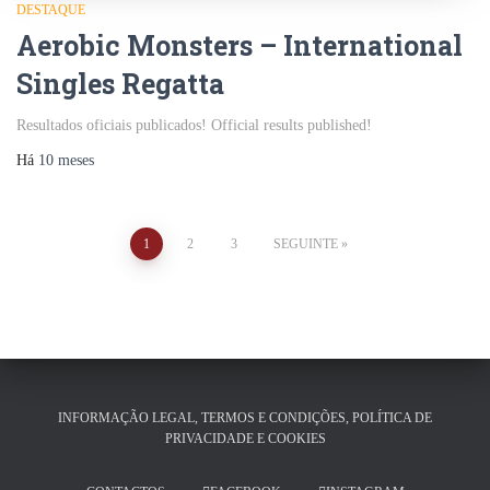
DESTAQUE
Aerobic Monsters – International
Singles Regatta
Resultados oficiais publicados! Official results published!
Há
10 meses
Paginação
1
2
3
SEGUINTE
dos
conteúdos
INFORMAÇÃO LEGAL, TERMOS E CONDIÇÕES, POLÍTICA DE
PRIVACIDADE E COOKIES