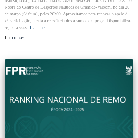
realização da próxima reunião da Assembleia Geral do CNIDH, no Salão
Nobre do Centro de Desportos Náuticos de Gramido-Valbom, no dia 20
de março (6ª feira), pelas 20h00. Aproveitamos para renovar o apelo à
v/ participação, atenta a relevância dos assuntos em preço: Disponibiliza-
se, para vossa
Ler mais
Há
5 meses