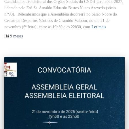
Candidata ao ato eleitoral dos Órgãos Sociais do CNDH para 2025-2027,
liderada pelo Exº Sr. Arnaldo Eduardo Bastos Nunes Azevedo (sócio
n.º90). Relembramos que a Assembleia decorrerá no Salão Nobre do
Centro de Desportos Náuticos de Gramido-Valbom, no dia 21 de
novembro (6ª feira), entre as 19h30 e as 22h30, com
Ler mais
Há
9 meses