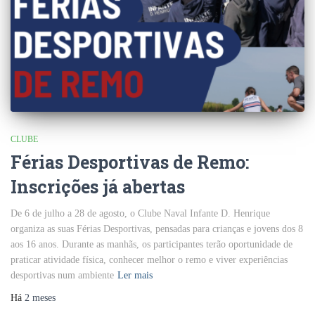
CLUBE
Férias Desportivas de Remo:
Inscrições já abertas
De 6 de julho a 28 de agosto, o Clube Naval Infante D. Henrique
organiza as suas Férias Desportivas, pensadas para crianças e jovens dos 8
aos 16 anos. Durante as manhãs, os participantes terão oportunidade de
praticar atividade física, conhecer melhor o remo e viver experiências
desportivas num ambiente
Ler mais
Há
2 meses