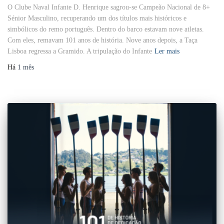
O Clube Naval Infante D. Henrique sagrou-se Campeão Nacional de 8+
Sénior Masculino, recuperando um dos títulos mais históricos e
simbólicos do remo português. Dentro do barco estavam nove atletas.
Com eles, remavam 101 anos de história. Nove anos depois, a Taça
Lisboa regressa a Gramido. A tripulação do Infante
Ler mais
Há
1 mês