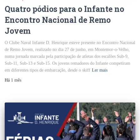
Quatro pódios para o Infante no
Encontro Nacional de Remo
Jovem
O Clube Naval Infante D. Henrique esteve presente no Encontro Nacional
de Remo Jovem, realizado no dia 27 de junho, em Montemor-o-Velho,
numa jornada marcada pela participação de atletas dos escalões Sub-9,
Sub-11, Sub-13 e Sub-15. Os jovens remadores do Infante competiram
em diferentes tipos de embarcação, desde o skiff
Ler mais
Há
1 mês