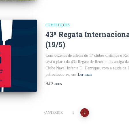
COMPETIÇÕES
43ª Regata Internacion
(19/5)
Com dezenas de atletas de 17 clubes distintos o R
será o placo da 43a Regata de Remo mais antiga da
Clube Naval Infante D. Henrique, com a ajuda da 
patrocinadores, em
Ler mais
Há
2 anos
ANTERIOR
1
2