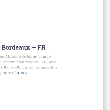
s Bordeaux – FR
iores Masculinos do Infante foram até
es Bordeaux, organizada pelo l’Emulation
de 1500m e 500m que culminaram em bons
ngrandecer
Ler mais