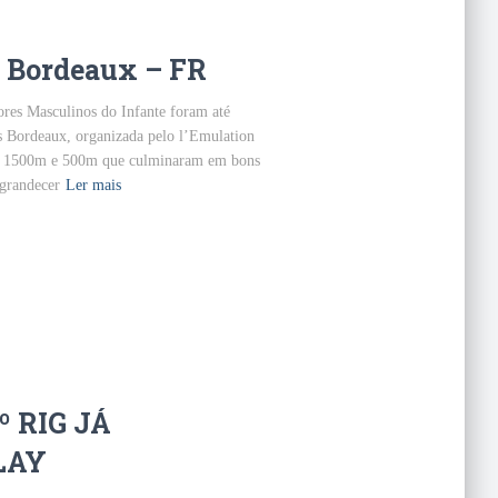
s Bordeaux – FR
iores Masculinos do Infante foram até
es Bordeaux, organizada pelo l’Emulation
de 1500m e 500m que culminaram em bons
ngrandecer
Ler mais
 RIG JÁ
LAY