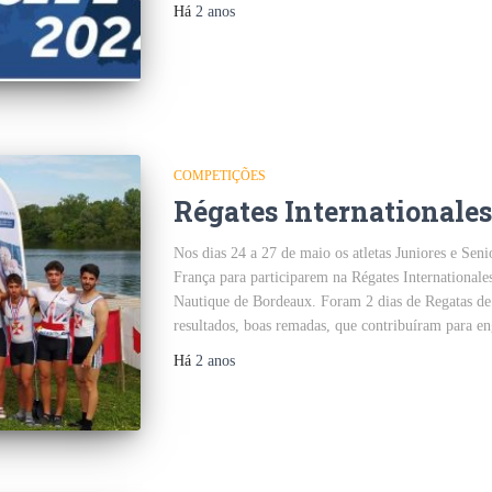
Há
2 anos
COMPETIÇÕES
Régates Internationale
Nos dias 24 a 27 de maio os atletas Juniores e Sen
França para participarem na Régates International
Nautique de Bordeaux. Foram 2 dias de Regatas 
resultados, boas remadas, que contribuíram para e
Há
2 anos