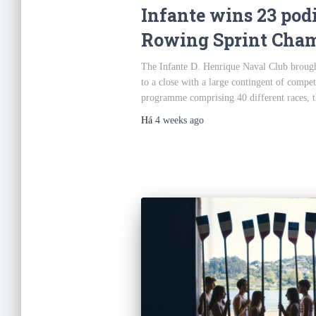
Infante wins 23 pod
Rowing Sprint Cha
The Infante D. Henrique Naval Club broug
to a close with a large contingent of competi
programme comprising 40 different races, t
Há
4 weeks
ago