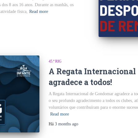
s dos 8 aos 16 anos. Durante as manhãs, os
atividade física,
Read more
45.ª RIG
A Regata Internaciona
agradece a todos!
A Regata Internacional de Gondomar agradece a to
o seu profundo agradecimento a todos os clubes, atle
voluntários que contribuíram para o enorme sucesso
Read more
Há
3 months
ago