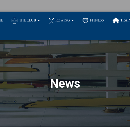
ME
THE CLUB
ROWING
FITNESS
TRAI
News