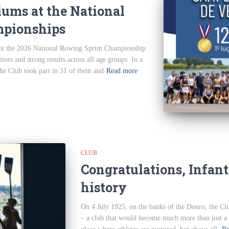
iums at the National
mpionships
ht the 2026 National Rowing Sprint Championship
tors and strong results across all age groups. In a
he Club took part in 31 of them and
Read more
CLUB
Congratulations, Infante
history
On 4 July 1925, on the banks of the Douro, the C
– a club that would become much more than just a s