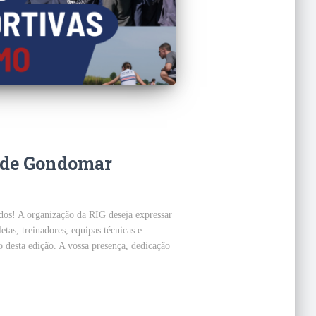
l de Gondomar
dos! A organização da RIG deseja expressar
tas, treinadores, equipas técnicas e
 desta edição. A vossa presença, dedicação