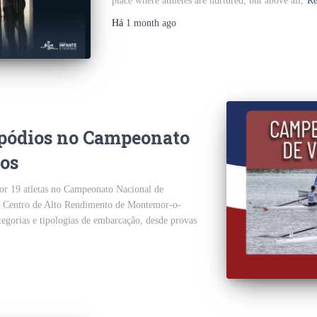
place where athletes are nurtured, but above all,
Re
Há
1 month
ago
 pódios no Campeonato
os
por 19 atletas no Campeonato Nacional de
no Centro de Alto Rendimento de Montemor-o-
tegorias e tipologias de embarcação, desde provas