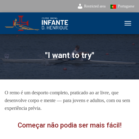
Restricted area
Portuguese
TOGG
"I want to try"
O remo é um desporto completo, praticado ao ar livre, que
desenvolve corpo e mente — para jovens e adultos, com ou sem
experiência prévia.
Começar não podia ser mais fácil!